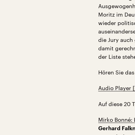
Ausgewogenhei
Moritz im Deu
wieder polit
auseinanderset
die Jury auch
damit gerechn
der Liste steh
Hören Sie das
Audio Player
Auf diese 20 T
Mirko Bonné: L
Gerhard Falkn