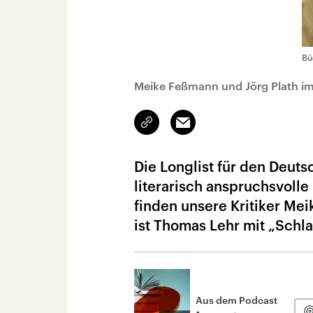
Bü
Meike Feßmann und Jörg Plath im
Link
Email
kopieren/teilen
Die Longlist für den Deut
literarisch anspruchsvoll
finden unsere Kritiker Me
ist Thomas Lehr mit „Schl
Aus dem Podcast