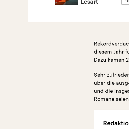
Lesart
Rekordverdäch
diesem Jahr f
Dazu kamen 26
Sehr zufriede
über die aus
und die insge
Romane seien 
Redaktio