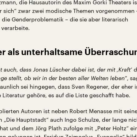
mann, die Hausautorin des Maxim Gorki Theaters is
ßer sich“ zwar zwei modische Themen vorgenommen 
 die Genderproblematik – die sie aber literarisch
 verarbeite.
r als unterhaltsame Überraschu
t auch, dass Jonas Lüscher dabei ist, der mit ‚Kraft‘ d
age stellt, ob wir in der besten aller Welten leben“
, sa
aunlich sei hingegen, dass Sven Regener, der eher i
Literatur gehöre, es auf die Liste geschafft habe.
blierten Autoren ist neben Robert Menasse mit sei
 „Die Hauptstadt“ auch Ingo Schulze, der lange ni
 hat und dem Jörg Plath zufolge mit „Peter Holtz“ ei
 gelungen ist. Feridun Zaimoglus „Evangelio“ bild