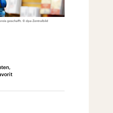
reis geschafft.
© dpa-Zentralbild
nten,
vorit