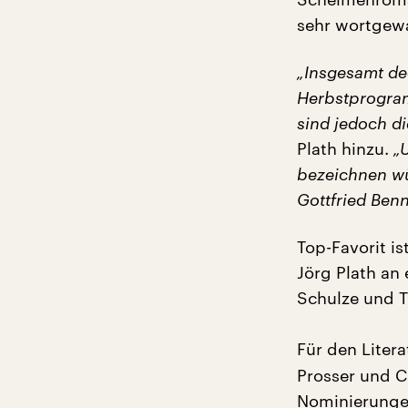
sehr wortgewa
„Insgesamt de
Herbstprogram
sind jedoch di
Plath hinzu.
„
bezeichnen wü
Gottfried Benn
Top-Favorit i
Jörg Plath an
Schulze und T
Für den Litera
Prosser und C
Nominierungen.