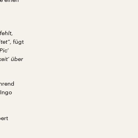
fehlt,
tet“,
fügt
Pic‘
eit‘ über
ährend
 Ingo
ert