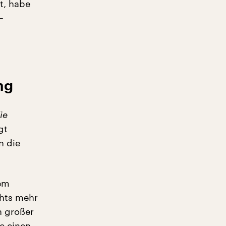
t, habe
–
ng
ie
gt
n die
nem
chts mehr
n großer
e einen