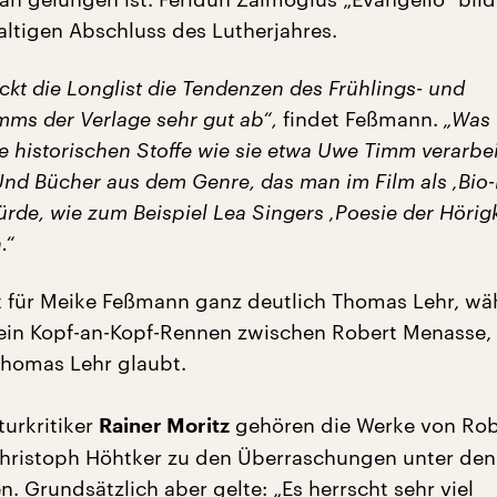
ltigen Abschluss des Lutherjahres.
ckt die Longlist die Tendenzen des Frühlings- und
ms der Verlage sehr gut ab“,
findet Feßmann.
„Was 
e historischen Stoffe wie sie etwa Uwe Timm verarbei
Und Bücher aus dem Genre, das man im Film als ‚Bio-
rde, wie zum Beispiel Lea Singers ‚Poesie der Hörigk
.“
st für Meike Feßmann ganz deutlich Thomas Lehr, w
 ein Kopf-an-Kopf-Rennen zwischen Robert Menasse,
homas Lehr glaubt.
turkritiker
gehören die Werke von Rob
Rainer Moritz
hristoph Höhtker zu den Überraschungen unter den
 Grundsätzlich aber gelte: „Es herrscht sehr viel