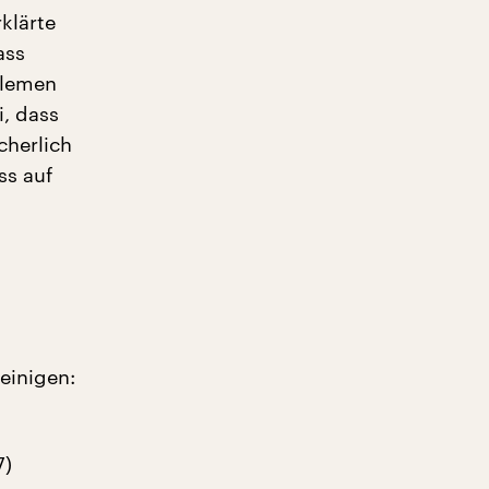
klärte
ass
blemen
i, dass
cherlich
ss auf
 einigen:
7)