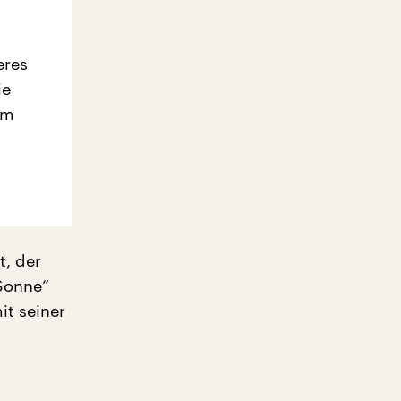
eres
ie
em
t, der
 Sonne“
it seiner
t