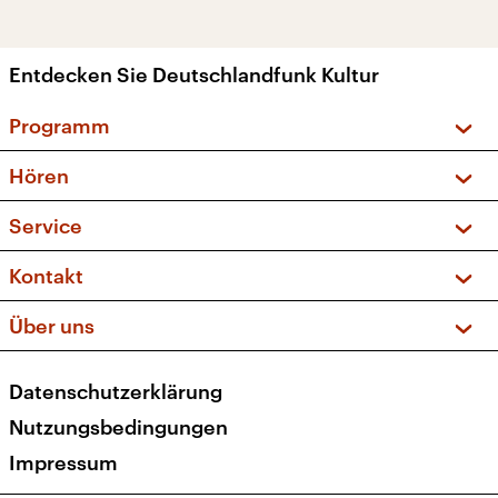
Entdecken Sie Deutschlandfunk Kultur
Programm
Vorschau und Rückschau
Hören
Sendungen und Podcasts
Livestream
Service
Musikliste
Frequenzen (UKW + DAB+)
FAQ
Kontakt
Kakadu – Das Kinderprogramm
Apps
Archiv
Hörerservice
Über uns
Newsletter
Social Media
Deutschlandradio
RSS
Datenschutzerklärung
Presse
Veranstaltungen
Nutzungsbedingungen
Karriere
Impressum
Transparenz