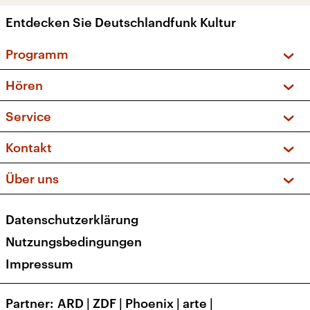
Entdecken Sie Deutschlandfunk Kultur
Programm
Vorschau und Rückschau
Hören
Sendungen und Podcasts
Livestream
Service
Musikliste
Frequenzen (UKW + DAB+)
FAQ
Kontakt
Kakadu – Das Kinderprogramm
Apps
Archiv
Hörerservice
Über uns
Newsletter
Social Media
Deutschlandradio
RSS
Datenschutzerklärung
Presse
Veranstaltungen
Nutzungsbedingungen
Karriere
Impressum
Transparenz
Korrekturen und Richtigstellungen
Partner
ARD
|
ZDF
|
Phoenix
|
arte
|