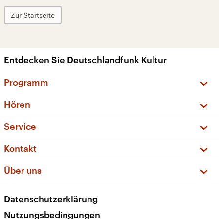
Zur Startseite
Entdecken Sie Deutschlandfunk Kultur
Programm
Vorschau und Rückschau
Hören
Sendungen und Podcasts
Livestream
Service
Musikliste
Frequenzen (UKW + DAB+)
FAQ
Kontakt
Kakadu – Das Kinderprogramm
Apps
Archiv
Hörerservice
Über uns
Newsletter
Social Media
Deutschlandradio
RSS
Datenschutzerklärung
Presse
Veranstaltungen
Nutzungsbedingungen