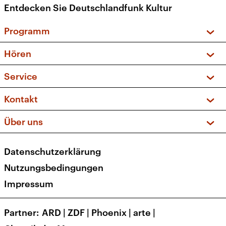
Entdecken Sie Deutschlandfunk Kultur
Programm
Vorschau und Rückschau
Hören
Sendungen und Podcasts
Livestream
Service
Musikliste
Frequenzen (UKW + DAB+)
FAQ
Kontakt
Kakadu – Das Kinderprogramm
Apps
Archiv
Hörerservice
Über uns
Newsletter
Social Media
Deutschlandradio
RSS
Datenschutzerklärung
Presse
Veranstaltungen
Nutzungsbedingungen
Karriere
Impressum
Transparenz
Korrekturen und Richtigstellungen
Partner
ARD
|
ZDF
|
Phoenix
|
arte
|
Barrierefreiheit