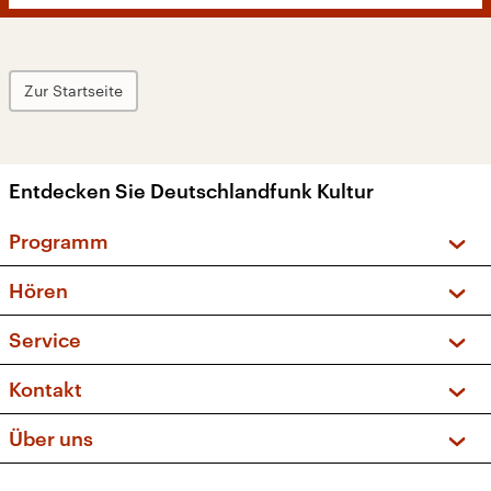
Zur Startseite
Entdecken Sie Deutschlandfunk Kultur
Programm
Vorschau und Rückschau
Hören
Sendungen und Podcasts
Livestream
Service
Musikliste
Frequenzen (UKW + DAB+)
FAQ
Kontakt
Kakadu – Das Kinderprogramm
Apps
Archiv
Hörerservice
Über uns
Newsletter
Social Media
Deutschlandradio
RSS