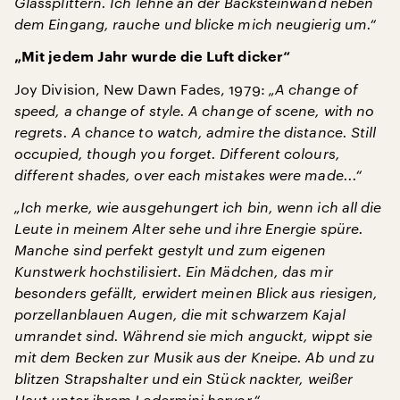
Glassplittern. Ich lehne an der Backsteinwand neben
dem Eingang, rauche und blicke mich neugierig um.“
„Mit jedem Jahr wurde die Luft dicker“
Joy Division, New Dawn Fades, 1979:
„A change of
speed, a change of style. A change of scene, with no
regrets. A chance to watch, admire the distance. Still
occupied, though you forget. Different colours,
different shades, over each mistakes were made...“
„Ich merke, wie ausgehungert ich bin, wenn ich all die
Leute in meinem Alter sehe und ihre Energie spüre.
Manche sind perfekt gestylt und zum eigenen
Kunstwerk hochstilisiert. Ein Mädchen, das mir
besonders gefällt, erwidert meinen Blick aus riesigen,
porzellanblauen Augen, die mit schwarzem Kajal
umrandet sind. Während sie mich anguckt, wippt sie
mit dem Becken zur Musik aus der Kneipe. Ab und zu
blitzen Strapshalter und ein Stück nackter, weißer
Haut unter ihrem Ledermini hervor.“