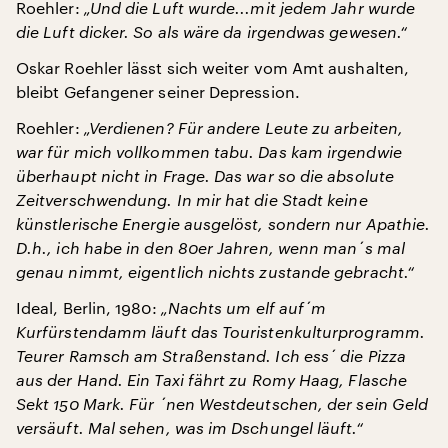
Roehler:
„Und die Luft wurde...mit jedem Jahr wurde
die Luft dicker. So als wäre da irgendwas gewesen.“
Oskar Roehler lässt sich weiter vom Amt aushalten,
bleibt Gefangener seiner Depression.
Roehler:
„Verdienen? Für andere Leute zu arbeiten,
war für mich vollkommen tabu. Das kam irgendwie
überhaupt nicht in Frage. Das war so die absolute
Zeitverschwendung. In mir hat die Stadt keine
künstlerische Energie ausgelöst, sondern nur Apathie.
D.h., ich habe in den 80er Jahren, wenn man´s mal
genau nimmt, eigentlich nichts zustande gebracht.“
Ideal, Berlin, 1980:
„Nachts um elf auf´m
Kurfürstendamm läuft das Touristenkulturprogramm.
Teurer Ramsch am Straßenstand. Ich ess´ die Pizza
aus der Hand. Ein Taxi fährt zu Romy Haag, Flasche
Sekt 150 Mark. Für ´nen Westdeutschen, der sein Geld
versäuft. Mal sehen, was im Dschungel läuft.“