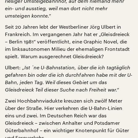
riesiger Umsteigebahnhof, auf dem niemand mehr
ein- und ausstieg, weil man dort nicht mehr
umsteigen konnte.“
Seit 20 Jahren lebt der Westberliner Jörg Ulbert in
Frankreich. Im vergangenen Jahr hat er „Gleisdreieck
– Berlin 1981“ veröffentlicht, eine Graphic Novel, die
im linksautonomen Milieu der ehemaligen Frontstadt
spielt. Warum ausgerechnet Gleisdreieck?
Ulbert:
„Ist ´ne U-Bahnstation, über die ich tagtäglich
gefahren bin oder die ich durchfahren habe mit der U-
Bahn, jeden Tag. Weil dieses Gebiet um das
Gleisdreieck Teil dieser Suche nach Freiheit war.“
Zwei Hochbahnviadukte kreuzen sich zwölf Meter
über der Straße. Hier verkehren die U-Bahn-Linien
eins und zwei. Im Deutschen Reich war das
Gleisdreieck – zwischen Anhalter und Potsdamer
Güterbahnhof – ein wichtiger Knotenpunkt für Güter
und Fernverkehr.