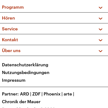
Programm
Vorschau und Rückschau
Hören
Sendungen und Podcasts
Livestream
Service
Musikliste
Frequenzen (UKW + DAB+)
FAQ
Kontakt
Kakadu – Das Kinderprogramm
Apps
Archiv
Hörerservice
Über uns
Newsletter
Social Media
Deutschlandradio
RSS
Datenschutzerklärung
Presse
Veranstaltungen
Nutzungsbedingungen
Karriere
Impressum
Transparenz
Korrekturen und Richtigstellungen
Partner
ARD
|
ZDF
|
Phoenix
|
arte
|
Barrierefreiheit
Chronik der Mauer