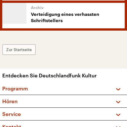
Verteidigung eines verhassten
Schriftstellers
Zur Startseite
Entdecken Sie Deutschlandfunk Kultur
Programm
Vorschau und Rückschau
Hören
Sendungen und Podcasts
Livestream
Service
Musikliste
Frequenzen (UKW + DAB+)
FAQ
Kontakt
Kakadu – Das Kinderprogramm