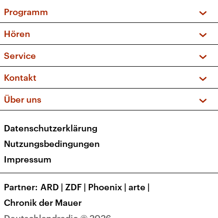
Programm
Vorschau und Rückschau
Hören
Sendungen und Podcasts
Livestream
Service
Musikliste
Frequenzen (UKW + DAB+)
FAQ
Kontakt
Kakadu – Das Kinderprogramm
Apps
Archiv
Hörerservice
Über uns
Newsletter
Social Media
Deutschlandradio
RSS
Datenschutzerklärung
Presse
Veranstaltungen
Nutzungsbedingungen
Karriere
Impressum
Transparenz
Korrekturen und Richtigstellungen
Partner
ARD
|
ZDF
|
Phoenix
|
arte
|
Barrierefreiheit
Chronik der Mauer