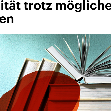
rität trotz möglich
zen