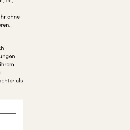
, ist,
ihr ohne
eren.
ch
tungen
 ihrem
m
chter als