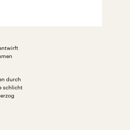
entwirft
thmen
en durch
e schlicht
Herzog