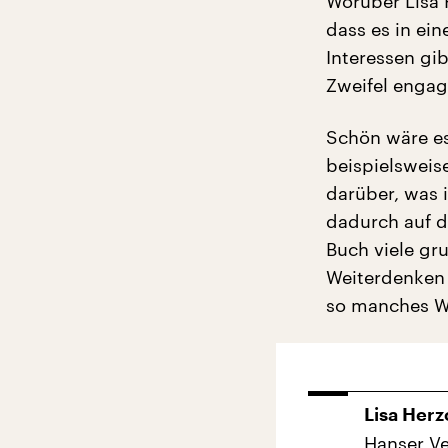
Worüber Lisa H
dass es in ein
Interessen gib
Zweifel engag
Schön wäre es
beispielsweis
darüber, was 
dadurch auf d
Buch viele gr
Weiterdenken 
so manches We
Lisa Herz
Hanser Ve