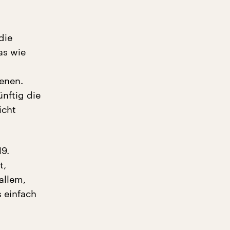
die
as wie
ienen.
nftig die
icht
19.
t,
allem,
s einfach