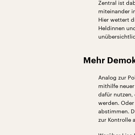
Zentral ist da
miteinander i
Hier wettert d
Heldinnen und 
unübersichtli
Mehr Demokr
Analog zur Pol
mithilfe neue
dafür nutzen,
werden. Oder 
abstimmen. De
zur Kontrolle