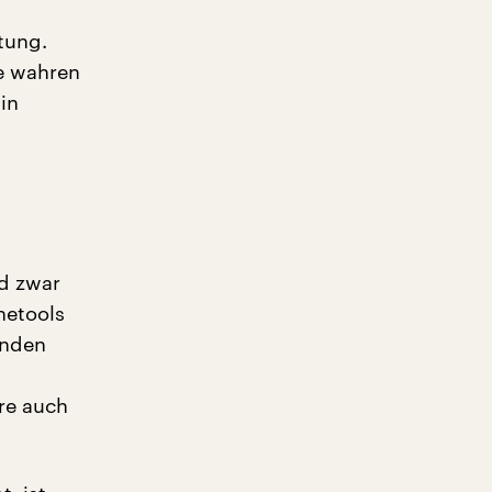
s
tung.
ie wahren
in
nd zwar
netools
unden
re auch