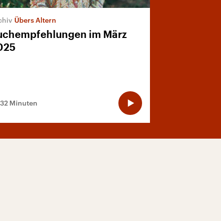
Übers Altern
uchempfehlungen im März
025
:32 Minuten