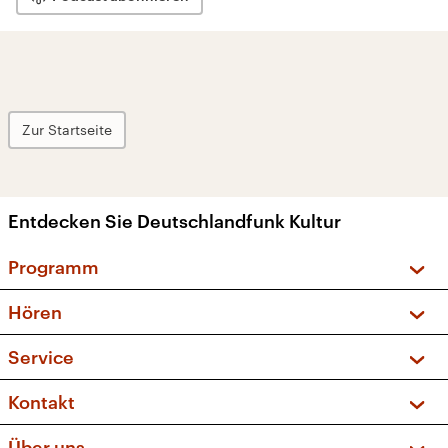
Zur Startseite
Entdecken Sie Deutschlandfunk Kultur
Programm
Vorschau und Rückschau
Hören
Sendungen und Podcasts
Livestream
Service
Musikliste
Frequenzen (UKW + DAB+)
FAQ
Kontakt
Kakadu – Das Kinderprogramm
Apps
Archiv
Hörerservice
Über uns