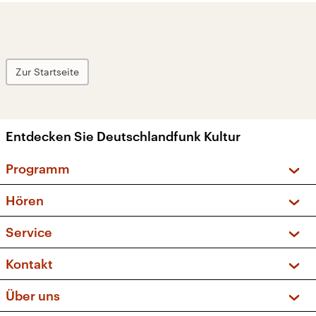
Zur Startseite
Entdecken Sie Deutschlandfunk Kultur
Programm
Vorschau und Rückschau
Hören
Sendungen und Podcasts
Livestream
Service
Musikliste
Frequenzen (UKW + DAB+)
FAQ
Kontakt
Kakadu – Das Kinderprogramm
Apps
Archiv
Hörerservice
Über uns
Newsletter
Social Media