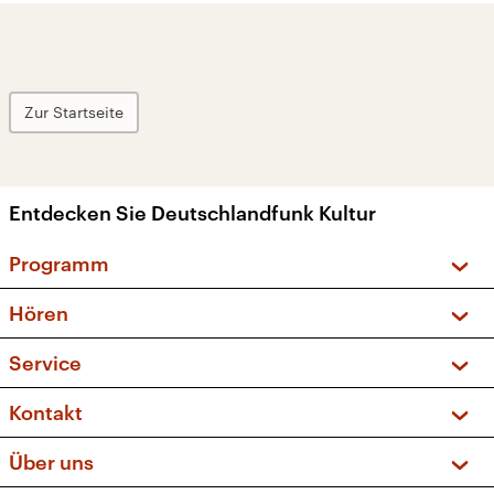
Zur Startseite
Entdecken Sie Deutschlandfunk Kultur
Programm
Vorschau und Rückschau
Hören
Sendungen und Podcasts
Livestream
Service
Musikliste
Frequenzen (UKW + DAB+)
FAQ
Kontakt
Kakadu – Das Kinderprogramm
Apps
Archiv
Hörerservice
Über uns
Newsletter
Social Media