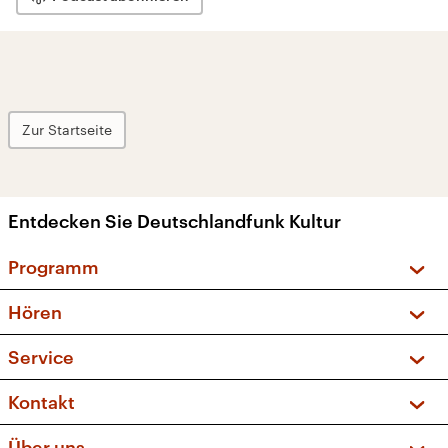
Zur Startseite
Entdecken Sie Deutschlandfunk Kultur
Programm
Vorschau und Rückschau
Hören
Sendungen und Podcasts
Livestream
Service
Musikliste
Frequenzen (UKW + DAB+)
FAQ
Kontakt
Kakadu – Das Kinderprogramm
Apps
Archiv
Hörerservice
Über uns