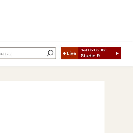
Seit
06:05
Uhr
Live
Studio 9