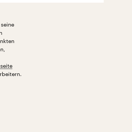
 seine
n
unkten
n,
tseite
rbeitern.