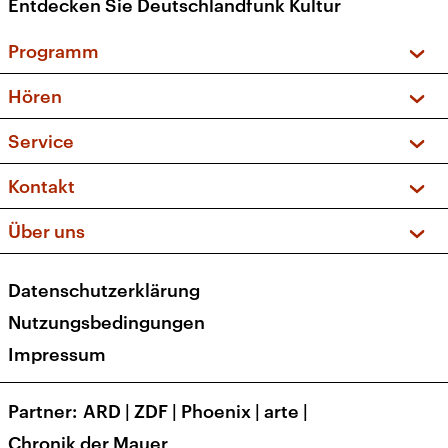
Entdecken Sie Deutschlandfunk Kultur
Programm
Vorschau und Rückschau
Hören
Sendungen und Podcasts
Livestream
Service
Musikliste
Frequenzen (UKW + DAB+)
FAQ
Kontakt
Kakadu – Das Kinderprogramm
Apps
Archiv
Hörerservice
Über uns
Newsletter
Social Media
Deutschlandradio
RSS
Datenschutzerklärung
Presse
Veranstaltungen
Nutzungsbedingungen
Karriere
Impressum
Transparenz
Korrekturen und Richtigstellungen
Partner
ARD
|
ZDF
|
Phoenix
|
arte
|
Barrierefreiheit
Chronik der Mauer