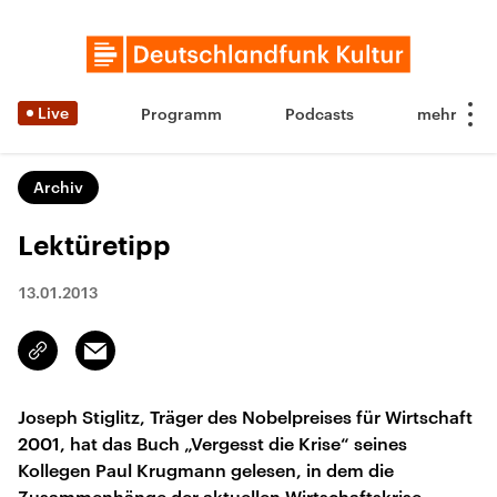
Live
Programm
Podcasts
Archiv
Lektüretipp
13.01.2013
Email
Link
kopieren/teilen
Joseph Stiglitz, Träger des Nobelpreises für Wirtschaft
2001, hat das Buch „Vergesst die Krise“ seines
Kollegen Paul Krugmann gelesen, in dem die
Zusammenhänge der aktuellen Wirtschaftskrise