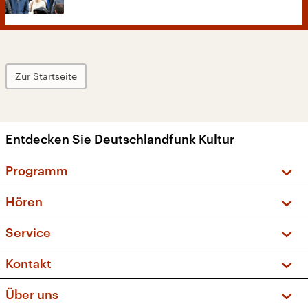
Zur Startseite
Entdecken Sie Deutschlandfunk Kultur
Programm
Vorschau und Rückschau
Hören
Sendungen und Podcasts
Livestream
Service
Musikliste
Frequenzen (UKW + DAB+)
FAQ
Kontakt
Kakadu – Das Kinderprogramm
Apps
Archiv
Hörerservice
Über uns
Newsletter