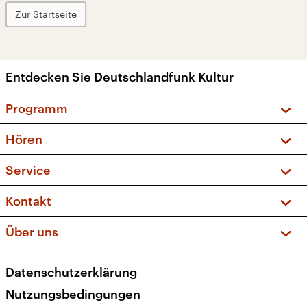
Zur Startseite
Entdecken Sie Deutschlandfunk Kultur
Programm
Vorschau und Rückschau
Hören
Sendungen und Podcasts
Livestream
Service
Musikliste
Frequenzen (UKW + DAB+)
FAQ
Kontakt
Kakadu – Das Kinderprogramm
Apps
Archiv
Hörerservice
Über uns
Newsletter
Social Media
Deutschlandradio
RSS
Datenschutzerklärung
Presse
Veranstaltungen
Nutzungsbedingungen
Karriere