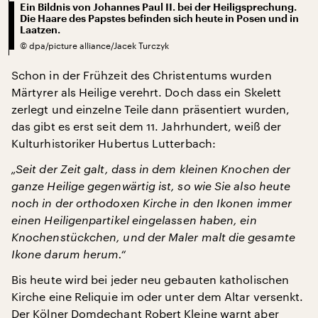
Ein Bildnis von Johannes Paul II. bei der Heiligsprechung.
Die Haare des Papstes befinden sich heute in Posen und in
Laatzen.
©
dpa/picture alliance/Jacek Turczyk
Schon in der Frühzeit des Christentums wurden
Märtyrer als Heilige verehrt. Doch dass ein Skelett
zerlegt und einzelne Teile dann präsentiert wurden,
das gibt es erst seit dem 11. Jahrhundert, weiß der
Kulturhistoriker Hubertus Lutterbach:
„Seit der Zeit galt, dass in dem kleinen Knochen der
ganze Heilige gegenwärtig ist, so wie Sie also heute
noch in der orthodoxen Kirche in den Ikonen immer
einen Heiligenpartikel eingelassen haben, ein
Knochenstückchen, und der Maler malt die gesamte
Ikone darum herum.“
Bis heute wird bei jeder neu gebauten katholischen
Kirche eine Reliquie im oder unter dem Altar versenkt.
Der Kölner Domdechant Robert Kleine warnt aber