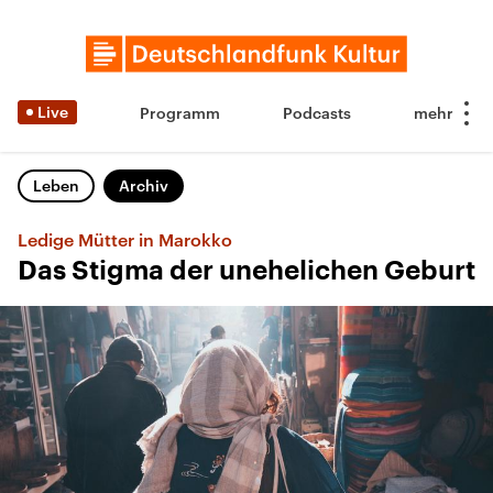
Live
Programm
Podcasts
Leben
Archiv
Ledige Mütter in Marokko
Das Stigma der unehelichen Geburt