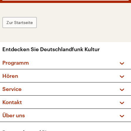
Zur Startseite
Entdecken Sie Deutschlandfunk Kultur
Programm
Vorschau und Rückschau
Hören
Sendungen und Podcasts
Livestream
Service
Musikliste
Frequenzen (UKW + DAB+)
FAQ
Kontakt
Kakadu – Das Kinderprogramm
Apps
Archiv
Hörerservice
Über uns
Newsletter
Social Media
Deutschlandradio
RSS