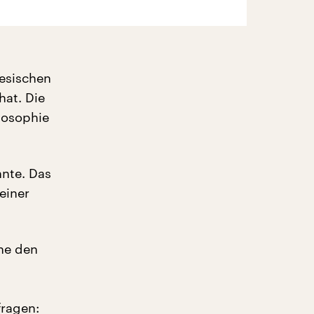
nesischen
hat. Die
ilosophie
nnte. Das
einer
ne den
fragen: