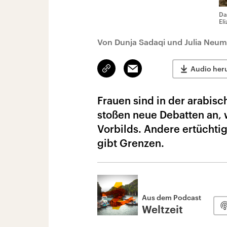
Da
El
Von Dunja Sadaqi und Julia Neu
Link
Email
Audio her
kopieren/teilen
Frauen sind in der arabisc
stoßen neue Debatten an, 
Vorbilds. Andere ertüchti
gibt Grenzen.
Aus dem Podcast
Weltzeit