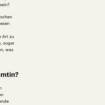
sein?
ischen
iesen
 Art zu
, sogar
en, was
amtin?
n
an
gende