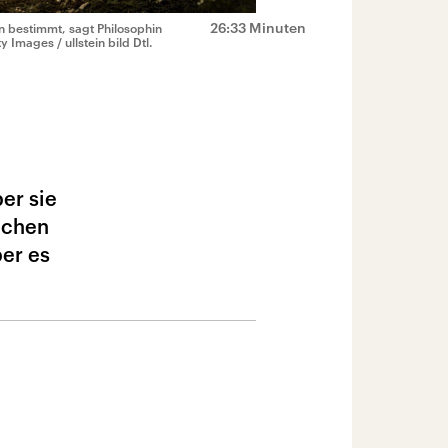
26:33 Minuten
n bestimmt, sagt Philosophin
ty Images / ullstein bild Dtl.
er sie
ichen
ber es