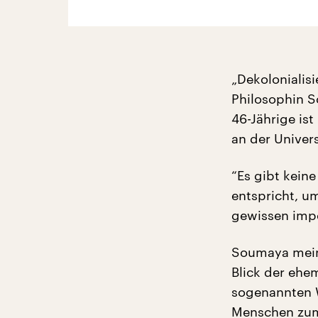
„Dekolonialis
Philosophin So
46-Jährige ist
an der Univers
“Es gibt kein
entspricht, u
gewissen imper
Soumaya mein
Blick der ehe
sogenannten 
Menschen zum 