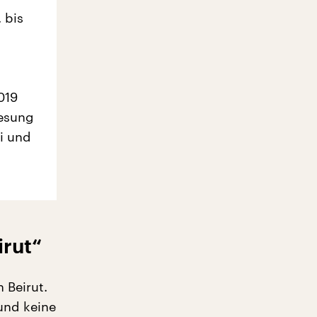
 bis
019
lesung
i und
irut“
 Beirut.
und keine