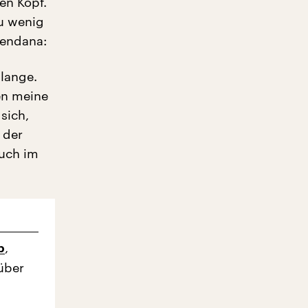
en Kopf.
zu wenig
 Bendana:
lange.
ben meine
 sich,
 der
auch im
,
b
 über