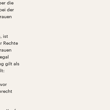
ber die
bei der
Frauen
 ist
hr Rechte
Frauen
legal
g gilt als
t:
 vor
brecht