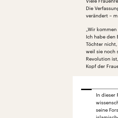
Viele Frauenr
Die Verfassun
verändert – m
„Wir kommen n
Ich habe den E
Töchter nicht,
weil sie noch 
Revolution ist
Kopf der Frau
In dieser
wissensch
seine For
islamisch