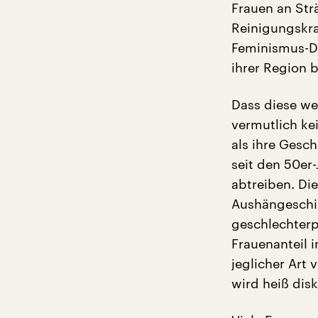
Frauen an Str
Reinigungskraf
Feminismus-De
ihrer Region
Dass diese we
vermutlich ke
als ihre Gesc
seit den 50er-
abtreiben. Die
Aushängeschil
geschlechterp
Frauenanteil i
jeglicher Art
wird heiß disk