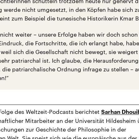
echtlerinnen schütteln trotzdem heute nur genervt d
g werde nicht umgesetzt, in den Köpfen habe sich 
eint zum Beispiel die tunesische Historikerin Kmar
icht weiter – unsere Erfolge haben wir doch schon 
indruck, die Fortschritte, die ich erlangt habe, ha
 weil sich die Gesellschaft nicht bewegt, sie weigert
sehr patriarchal ist. Ich glaube, die Herausforderung
, die patriarchalische Ordnung infrage zu stellen – 
en!“
 Folge des Weltzeit-Podcasts berichtet
Sarhan Dhoui
aftlicher Mitarbeiter an der Universität Hildesheim
schungen zur Geschichte der Philosophie in der
en Welt. Sie speist sich wie die europäische aus der