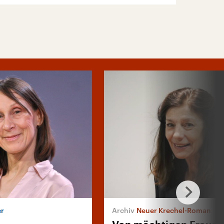
er
Neuer Krechel-Roman