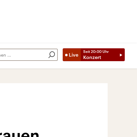
Seit
20:00
Uhr
Live
Konzert
rauen