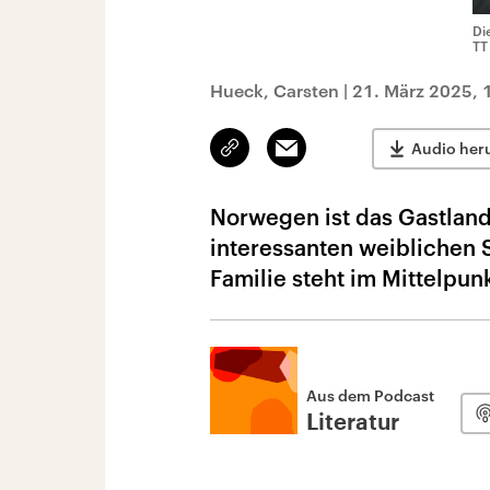
Di
TT
Hueck, Carsten
|
21. März 2025, 
Link
Email
Audio her
kopieren/teilen
Norwegen ist das Gastland
interessanten weiblichen
Familie steht im Mittelpun
Aus dem Podcast
Literatur