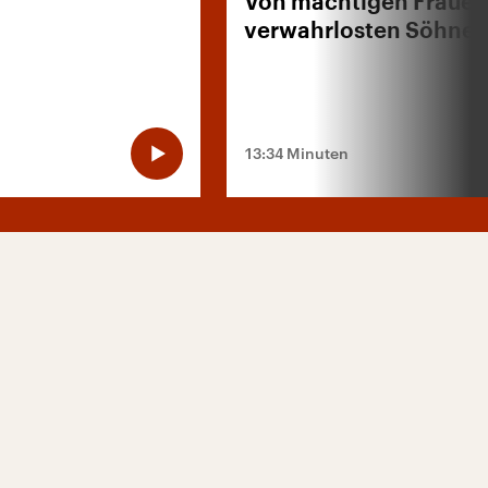
Von mächtigen Frauen
verwahrlosten Söhne
13:34 Minuten