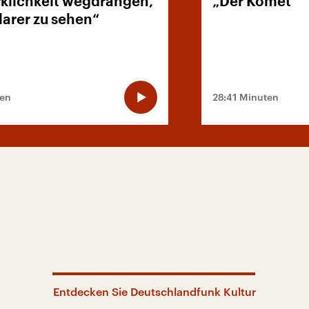
rklichkeit wegdrängen,
„Der Komet“
larer zu sehen“
ten
28:41 Minuten
Entdecken Sie Deutschlandfunk Kultur