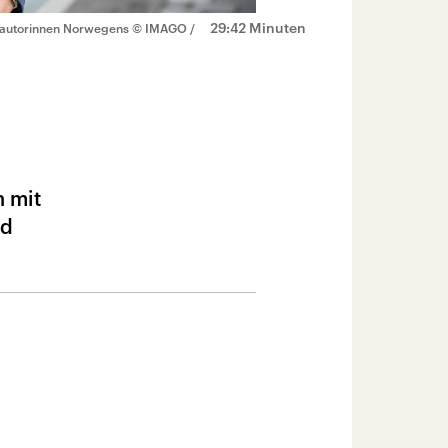
29:42 Minuten
tsautorinnen Norwegens
© IMAGO /
h mit
nd