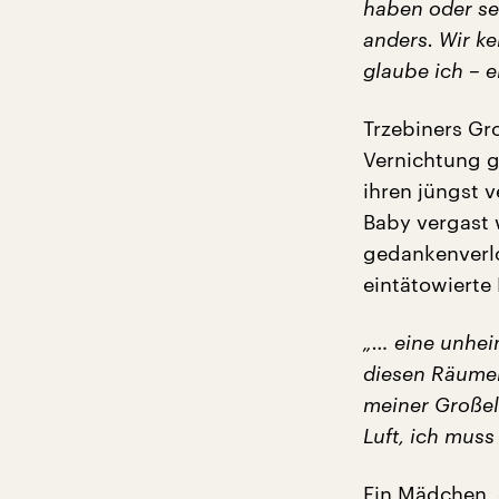
haben oder se
anders. Wir ke
glaube ich – e
Trzebiners Gr
Vernichtung ge
ihren jüngst 
Baby vergast 
gedankenverl
eintätowierte
„… eine unheim
diesen Räumen
meiner Großel
Luft, ich muss
Ein Mädchen, 