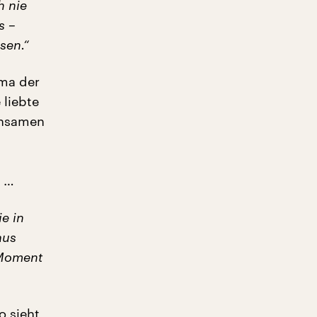
h nie
s –
sen.“
uma der
 liebte
insamen
e …
e in
aus
 Moment
o sieht