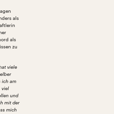
Fragen
ders als
ftlerin
her
mord als
issen zu
at viele
selber
s ich am
 viel
ellen und
ch mit der
dass mich