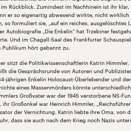
 im Rückblick. Zumindest im Nachhinein ist ihr klar, 
nn er so eigenartig abwesend wirkte, nicht wirklich 
, so formuliert sie, „auf ein reiches, ausgelöschtes
hrer Autobiografie „Die Enkelin“ hat Trzebiner festgeh
rte. Und im Chagall-Saal des Frankfurter Schauspiel
s Publikum hört gebannt zu.
r sitzt die Politikwissenschaftlerin Katrin Himmler.
ißt die Gesprächsrunde von Autoren und Publiziste
34-jährigen Enkelin Holocaust-Überlebender und der
nichte eines Massenmörders könnte unterschiedlich
Himmlers Großvater war der 1945 verstorbene NS-Fun
, ihr Großonkel war Heinrich Himmler, „Reichsführer
sator der Vernichtung. Katrin liebte ihre Oma, von d
fuhr, dass sie auch nach dem Krieg noch Nazis unter