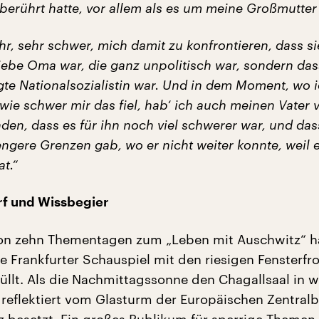
 berührt hatte, vor allem als es um meine Großmutter
ehr, sehr schwer, mich damit zu konfrontieren, dass s
liebe Oma war, die ganz unpolitisch war, sondern das
te Nationalsozialistin war. Und in dem Moment, wo 
wie schwer mir das fiel, hab‘ ich auch meinen Vater v
den, dass es für ihn noch viel schwerer war, und das
engere Grenzen gab, wo er nicht weiter konnte, weil e
t.“
f und Wissbegier
on zehn Thementagen zum „Leben mit Auschwitz“ ha
e Frankfurter Schauspiel mit den riesigen Fensterfr
füllt. Als die Nachmittagssonne den Chagallsaal in 
, reflektiert vom Glasturm der Europäischen Zentral