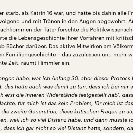
 starb, als Katrin 16 war, und hatte bis dahin alle 
eigend und mit Tränen in den Augen abgewehrt. An
Nachkommen der Täter forschte die Politikwissenscha
rte die Lebensgeschichte ihrer Vorfahren mit kritisc
ieb Bücher darüber. Das aktive Mitwirken am Völker
nen Familiengeschichte
–
das zuzulassen und mehr w
hte Zeit, räumt Himmler ein.
angen habe, war ich Anfang 30, aber dieser Prozess h
, das hatte auch was damit zu tun, dass ich bei mir 
h erst die inneren Widerstände festgestellt hab‘, das
chte, für mich ist das kein Problem, für mich ist das
ür die zweite Generation, diese kritischen Fragen zu st
en, weil ich so viel Distanz habe, und dann musste i
en, dass ich gar nicht so viel Distanz hatte, sondern, 