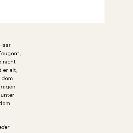
 Haar
Zeugen“,
 nicht
er alt,
d dem
Fragen
 unter
 dem
eder