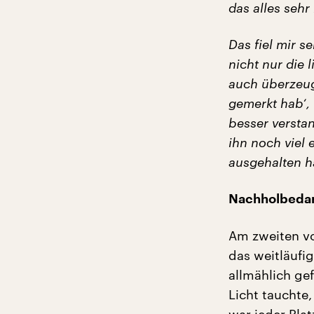
das alles sehr
Das fiel mir s
nicht nur die 
auch überzeug
gemerkt hab‘, 
besser verstan
ihn noch viel 
ausgehalten ha
Nachholbedar
Am zweiten v
das weitläufig
allmählich ge
Licht tauchte