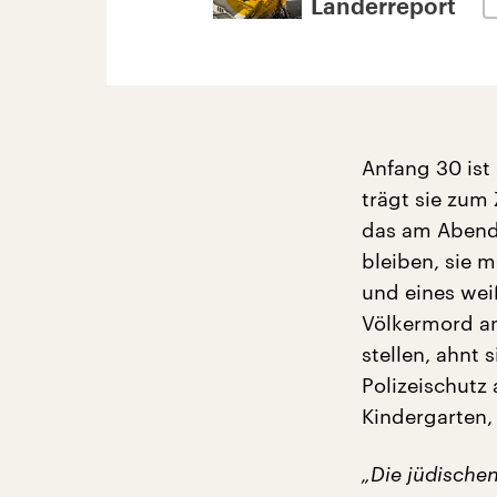
Länderreport
Anfang 30 ist 
trägt sie zum
das am Abend 
bleiben, sie m
und eines wei
Völkermord an
stellen, ahnt 
Polizeischutz
Kindergarten,
„Die jüdischen