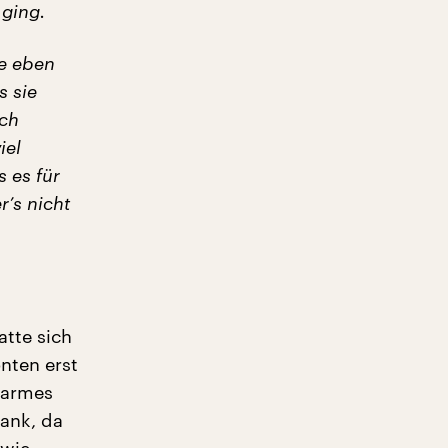
 ging.
ie eben
s sie
ich
iel
s es für
r’s nicht
tte sich
onten erst
warmes
bank, da