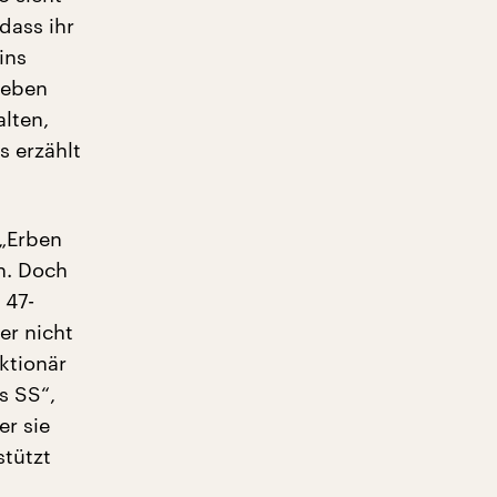
dass ihr
ins
 Leben
alten,
s erzählt
 „Erben
n. Doch
 47-
er nicht
ktionär
s SS“,
er sie
stützt