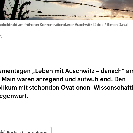
acheldraht am früheren Konzentrationslager Auschwitz
© dpa / Simon Daval
5
ementagen „Leben mit Auschwitz – danach“ a
am Main waren anregend und aufwühlend. Den
likum mit stehenden Ovationen, Wissenschaft
Gegenwart.
Podcast abonnieren