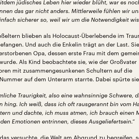
itdem jüdisches Leben hier wieder blüht, war es noc
nnen das gar nicht anders. Mittlerweile fühlen wir un
infach sicherer so, weil wir um die Notwendigkeit wis
oßeltern blieben als Holocaust-Überlebende im Tra
fangen. Und auch die Enkelin trägt an der Last. Sie
verstorbenen Opa, dessen erste Frau mit dem geme
wurde. Als Kind beobachtete sie, wie der Großvater
oren mit zusammengesunkenen Schultern auf die
 Nummer auf dem Unterarm starrte. Dabei spürte si
liche Traurigkeit, also eine wahnsinnige Schwere, di
 hing. Ich weiß, dass ich oft rausgerannt bin vom H
tern und dachte, ich muss atmen, ich brauch einen
 den Emotionen entrinnen, dieses Ausgeliefertsein.“
das versuchte, die Welt am Abgrund zu begreifen, s