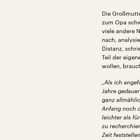
Die Großmutter
zum Opa schw
viele andere 
nach, analysie
Distanz, schr
Teil der eige
wollen, brauc
„Als ich angef
Jahre gedauert
ganz allmählic
Anfang noch da
leichter als f
zu recherchier
Zeit feststell