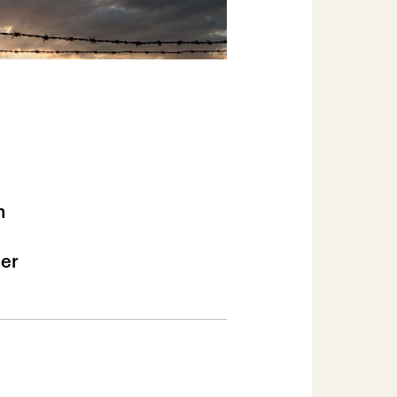
m
ler