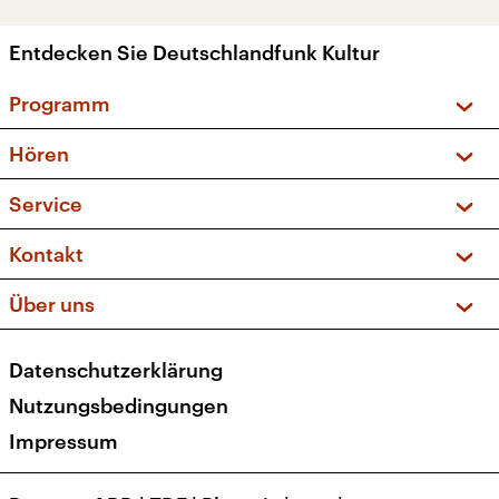
Entdecken Sie Deutschlandfunk Kultur
Programm
Vorschau und Rückschau
Hören
Sendungen und Podcasts
Livestream
Service
Musikliste
Frequenzen (UKW + DAB+)
FAQ
Kontakt
Kakadu – Das Kinderprogramm
Apps
Archiv
Hörerservice
Über uns
Newsletter
Social Media
Deutschlandradio
RSS
Datenschutzerklärung
Presse
Veranstaltungen
Nutzungsbedingungen
Karriere
Impressum
Transparenz
Korrekturen und Richtigstellungen