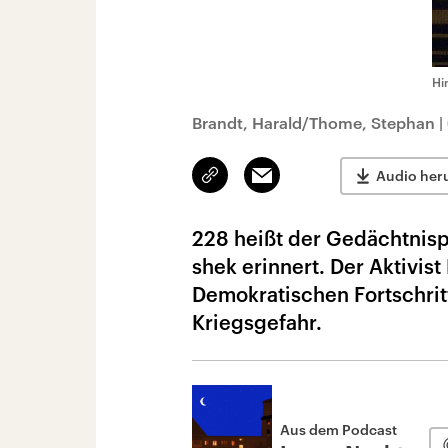
Hi
Brandt, Harald/Thome, Stephan
|
Link
Email
Audio her
kopieren/teilen
228 heißt der Gedächtnispa
shek erinnert. Der Aktivist
Demokratischen Fortschri
Kriegsgefahr.
Aus dem Podcast