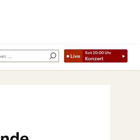
Seit
20:00
Uhr
Live
Konzert
ende