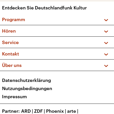
Entdecken Sie Deutschlandfunk Kultur
Programm
Vorschau und Rückschau
Hören
Sendungen und Podcasts
Livestream
Service
Musikliste
Frequenzen (UKW + DAB+)
FAQ
Kontakt
Kakadu – Das Kinderprogramm
Apps
Archiv
Hörerservice
Über uns
Newsletter
Social Media
Deutschlandradio
RSS
Datenschutzerklärung
Presse
Veranstaltungen
Nutzungsbedingungen
Karriere
Impressum
Transparenz
Korrekturen und Richtigstellungen
Partner
ARD
|
ZDF
|
Phoenix
|
arte
|