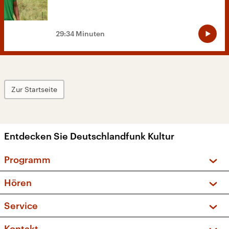
29:34 Minuten
Zur Startseite
Entdecken Sie Deutschlandfunk Kultur
Programm
Vorschau und Rückschau
Hören
Sendungen und Podcasts
Livestream
Service
Musikliste
Frequenzen (UKW + DAB+)
FAQ
Kontakt
Kakadu – Das Kinderprogramm