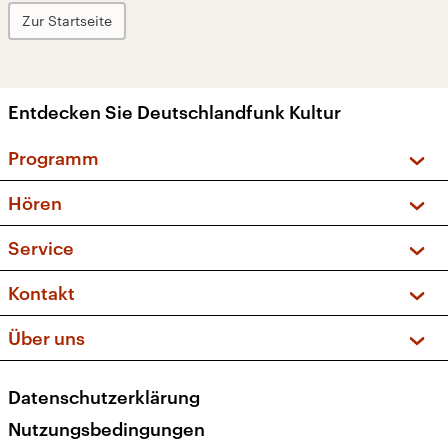
Zur Startseite
Entdecken Sie Deutschlandfunk Kultur
Programm
Vorschau und Rückschau
Hören
Sendungen und Podcasts
Livestream
Service
Musikliste
Frequenzen (UKW + DAB+)
FAQ
Kontakt
Kakadu – Das Kinderprogramm
Apps
Archiv
Hörerservice
Über uns
Newsletter
Social Media
Deutschlandradio
RSS
Datenschutzerklärung
Presse
Veranstaltungen
Nutzungsbedingungen
Karriere