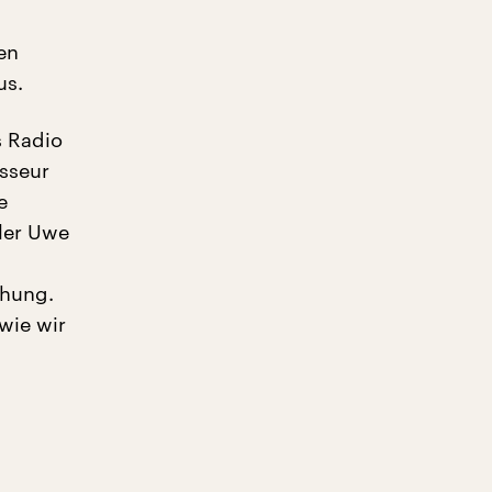
en
us.
s Radio
isseur
e
ler Uwe
ehung.
 wie wir