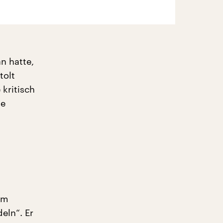
n hatte,
tolt
kritisch
le
em
eln“. Er