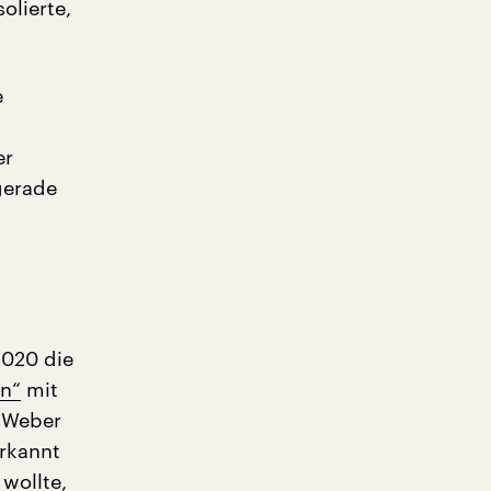
olierte,
e
er
gerade
2020 die
in“
mit
 Weber
erkannt
 wollte,