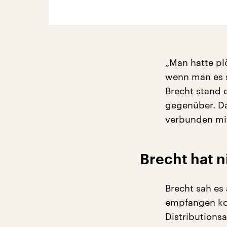
„Man hatte plö
wenn man es s
Brecht stand 
gegenüber. Da
verbunden mit
Brecht hat n
Brecht sah es
empfangen kon
Distributions