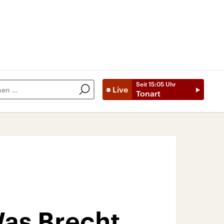
Seit
15:05
Uhr
Live
Tonart
as Brecht