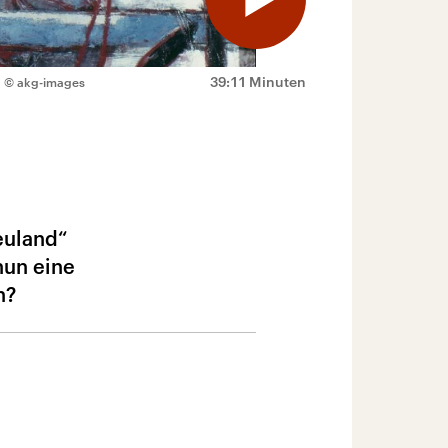
39:11 Minuten
.
© akg-images
euland“
nun eine
n?