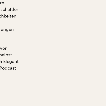
re
schaftler
chkeiten
hrungen
 von
selbst
h Elegant
 Podcast