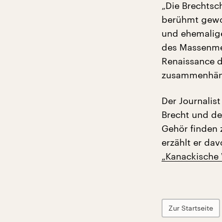
„Die Brechtsch
berühmt gewor
und ehemalige
des Massenmed
Renaissance d
zusammenhän
Der Journali
Brecht und de
Gehör finden 
erzählt er da
„Kanackische 
Zur Startseite