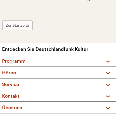
Zur Startseite
Entdecken Sie Deutschlandfunk Kultur
Programm
Vorschau und Rückschau
Hören
Sendungen und Podcasts
Livestream
Service
Musikliste
Frequenzen (UKW + DAB+)
FAQ
Kontakt
Kakadu – Das Kinderprogramm
Apps
Archiv
Hörerservice
Über uns
Newsletter
Social Media