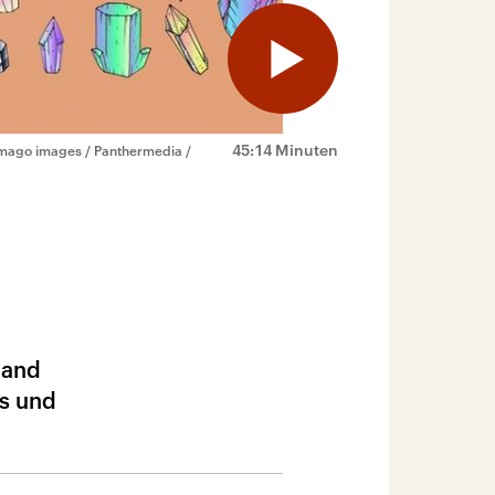
45:14 Minuten
mago images / Panthermedia /
land
ns und