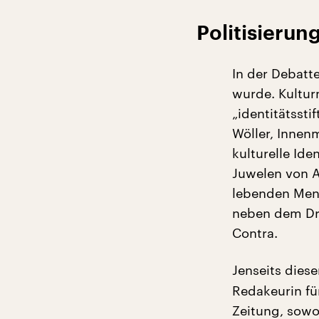
Politisierun
In der Debatte
wurde. Kultur
„identitätsst
Wöller, Innen
kulturelle Ide
Juwelen von A
lebenden Mens
neben dem Dra
Contra.
Jenseits diese
Redakeurin fü
Zeitung, sowo