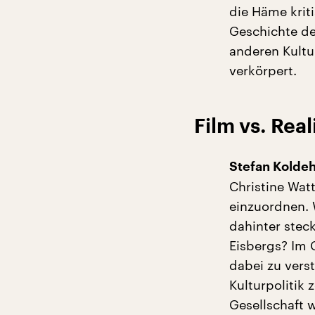
die Häme kriti
Geschichte de
anderen Kultur
verkörpert.
Film vs. Real
Stefan Kolde
Christine Wat
einzuordnen. 
dahinter stec
Eisbergs? Im 
dabei zu vers
Kulturpolitik 
Gesellschaft w