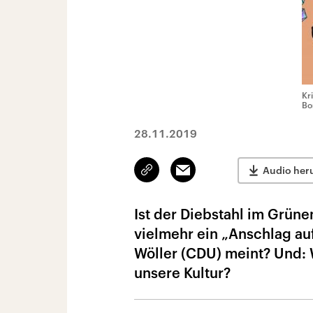
Kr
Bo
28.11.2019
Link
Email
Audio her
kopieren/teilen
Ist der Diebstahl im Grüne
vielmehr ein „Anschlag auf
Wöller (CDU) meint? Und: 
unsere Kultur?