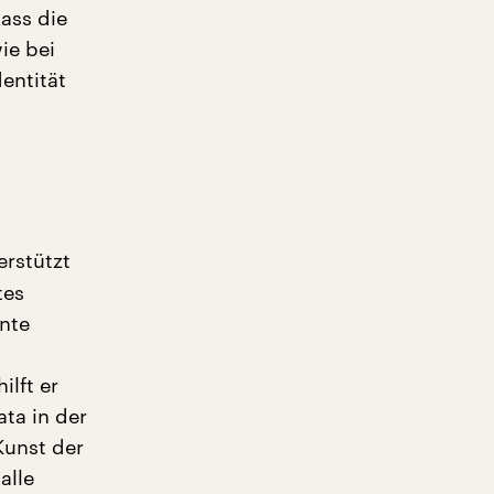
dass die
ie bei
entität
erstützt
tes
nnte
s
ilft er
ta in der
Kunst der
alle