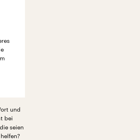
eres
ie
em
ort und
t bei
die seien
 helfen?