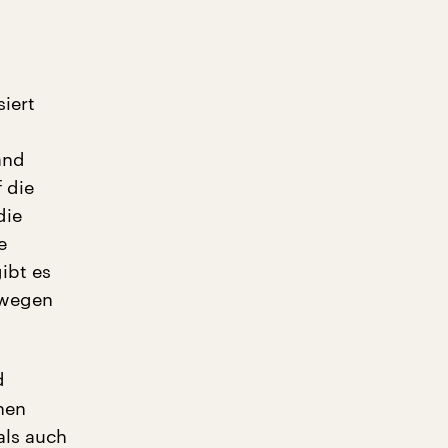
siert
and
 die
die
e
ibt es
swegen
d
hen
als auch