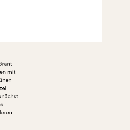
Grant
en mit
rünen
zei
unächst
es
deren