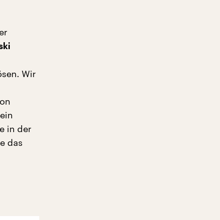
er
ski
ösen. Wir
von
ein
e in der
e das