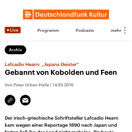
Live
Programm
Podcasts
Archiv
Lafcadio Hearn: „Japans Geister“
Gebannt von Kobolden und Feen
Von Peter Urban-Halle
|
14.03.2016
Email
Link
kopieren/teilen
Der irisch-griechische Schriftsteller Lafcadio Hearn
kam wegen einer Reportage 1890 nach Japan und
fortan ließ ihn das Land nicht mehr los. Bis heute