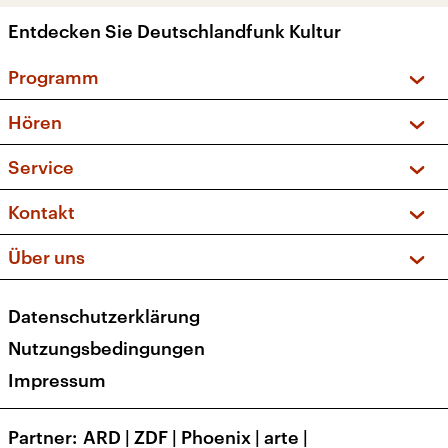
Entdecken Sie Deutschlandfunk Kultur
Programm
Vorschau und Rückschau
Hören
Sendungen und Podcasts
Livestream
Service
Musikliste
Frequenzen (UKW + DAB+)
FAQ
Kontakt
Kakadu – Das Kinderprogramm
Apps
Archiv
Hörerservice
Über uns
Newsletter
Social Media
Deutschlandradio
RSS
Datenschutzerklärung
Presse
Veranstaltungen
Nutzungsbedingungen
Karriere
Impressum
Transparenz
Korrekturen und Richtigstellungen
Partner
ARD
|
ZDF
|
Phoenix
|
arte
|