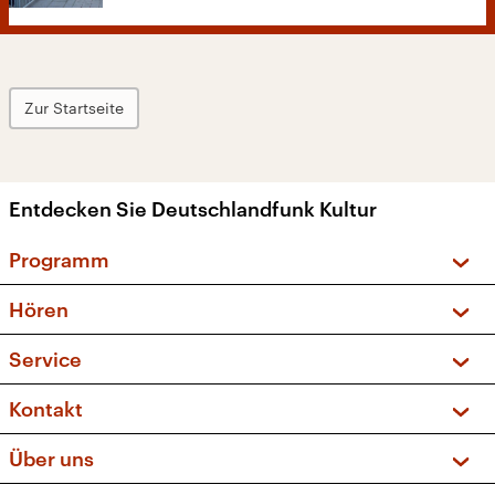
Zur Startseite
Entdecken Sie Deutschlandfunk Kultur
Programm
Vorschau und Rückschau
Hören
Sendungen und Podcasts
Livestream
Service
Musikliste
Frequenzen (UKW + DAB+)
FAQ
Kontakt
Kakadu – Das Kinderprogramm
Apps
Archiv
Hörerservice
Über uns
Newsletter
Social Media