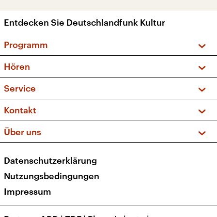
Entdecken Sie Deutschlandfunk Kultur
Programm
Vorschau und Rückschau
Hören
Sendungen und Podcasts
Livestream
Service
Musikliste
Frequenzen (UKW + DAB+)
FAQ
Kontakt
Kakadu – Das Kinderprogramm
Apps
Archiv
Hörerservice
Über uns
Newsletter
Social Media
Deutschlandradio
RSS
Datenschutzerklärung
Presse
Veranstaltungen
Nutzungsbedingungen
Karriere
Impressum
Transparenz
Korrekturen und Richtigstellungen