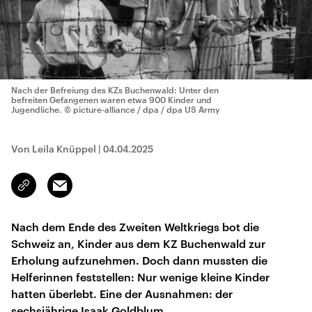
Nach der Befreiung des KZs Buchenwald: Unter den
befreiten Gefangenen waren etwa 900 Kinder und
Jugendliche.
© picture-alliance / dpa / dpa US Army
Von Leila Knüppel
|
04.04.2025
Email
Link
kopieren/teilen
Nach dem Ende des Zweiten Weltkriegs bot die
Schweiz an, Kinder aus dem KZ Buchenwald zur
Erholung aufzunehmen. Doch dann mussten die
Helferinnen feststellen: Nur wenige kleine Kinder
hatten überlebt. Eine der Ausnahmen: der
sechsjährige Isaak Goldblum.