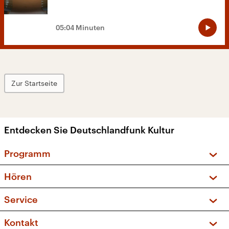
05:04 Minuten
Zur Startseite
Entdecken Sie Deutschlandfunk Kultur
Programm
Vorschau und Rückschau
Hören
Sendungen und Podcasts
Livestream
Service
Musikliste
Frequenzen (UKW + DAB+)
FAQ
Kontakt
Kakadu – Das Kinderprogramm