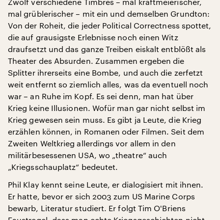
Zwölf verschiedene Timbres – mal kraftmeierischer,
mal grüblerischer – mit ein und demselben Grundton:
Von der Roheit, die jeder Political Correctness spottet,
die auf grausigste Erlebnisse noch einen Witz
draufsetzt und das ganze Treiben eiskalt entblößt als
Theater des Absurden. Zusammen ergeben die
Splitter ihrerseits eine Bombe, und auch die zerfetzt
weit entfernt so ziemlich alles, was da eventuell noch
war – an Ruhe im Kopf. Es sei denn, man hat über
Krieg keine Illusionen. Wofür man gar nicht selbst im
Krieg gewesen sein muss. Es gibt ja Leute, die Krieg
erzählen können, in Romanen oder Filmen. Seit dem
Zweiten Weltkrieg allerdings vor allem in den
militärbesessenen USA, wo „theatre“ auch
„Kriegsschauplatz“ bedeutet.
Phil Klay kennt seine Leute, er dialogisiert mit ihnen.
Er hatte, bevor er sich 2003 zum US Marine Corps
bewarb, Literatur studiert. Er folgt Tim O'Briens
Faustregel, dass man echte Kriegsgeschichten nicht