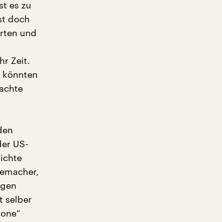
st es zu
st doch
arten und
r Zeit.
r könnten
machte
den
der US-
ichte
memacher,
igen
 selber
Zone“