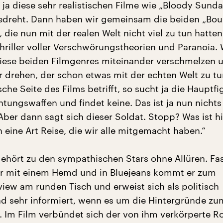
 ja diese sehr realistischen Filme wie „Bloody Sund
edreht. Dann haben wir gemeinsam die beiden „Bou
 die nun mit der realen Welt nicht viel zu tun hatten
hriller voller Verschwörungstheorien und Paranoia. 
diese beiden Filmgenres miteinander verschmelzen 
r drehen, der schon etwas mit der echten Welt zu tu
sche Seite des Films betrifft, so sucht ja die Hauptf
tungswaffen und findet keine. Das ist ja nun nichts
Aber dann sagt sich dieser Soldat. Stopp? Was ist hi
 eine Art Reise, die wir alle mitgemacht haben.“
hört zu den sympathischen Stars ohne Allüren. Fa
r mit einem Hemd und in Bluejeans kommt er zum
iew am runden Tisch und erweist sich als politisch
und sehr informiert, wenn es um die Hintergründe zu
. Im Film verbündet sich der von ihm verkörperte Ro