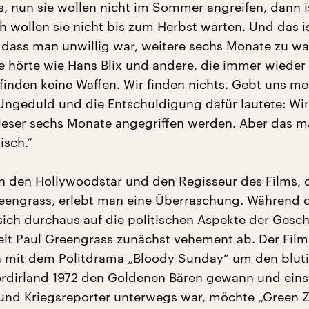
, nun sie wollen nicht im Sommer angreifen, dann i
h wollen sie nicht bis zum Herbst warten. Und das i
 dass man unwillig war, weitere sechs Monate zu w
te hörte wie Hans Blix und andere, die immer wieder
finden keine Waffen. Wir finden nichts. Gebt uns meh
Ungeduld und die Entschuldigung dafür lautete: Wi
dieser sechs Monate angegriffen werden. Aber das 
isch.“
n den Hollywoodstar und den Regisseur des Films, 
reengrass, erlebt man eine Überraschung. Während 
sich durchaus auf die politischen Aspekte der Gesch
gelt Paul Greengrass zunächst vehement ab. Der Fil
n mit dem Politdrama „Bloody Sunday“ um den blut
rdirland 1972 den Goldenen Bären gewann und einst
t und Kriegsreporter unterwegs war, möchte „Green 