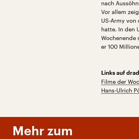
nach Aussöhnu
Vor allem zei
US-Army von d
hatte. In den
Wochenende sp
er 100 Million
Links auf drad
Filme der Woc
Hans-Ulrich Pö
Mehr zum