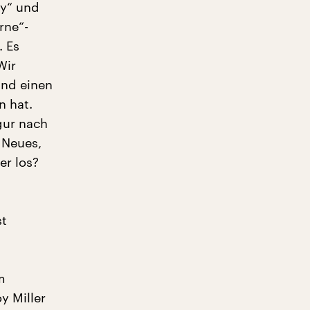
ay“ und
rne“-
. Es
Wir
und einen
n hat.
igur nach
 Neues,
er los?
st
m
y Miller