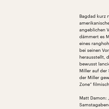
Bagdad kurz n
amerikanische
angeblichen 
dämmert es Mi
eines ranghohe
bei seinen Vo
herausstellt,
bewusst lanci
Miller auf de
der Miller ge
Zone“ filmisc
Matt Damon: „
Samstagabend 