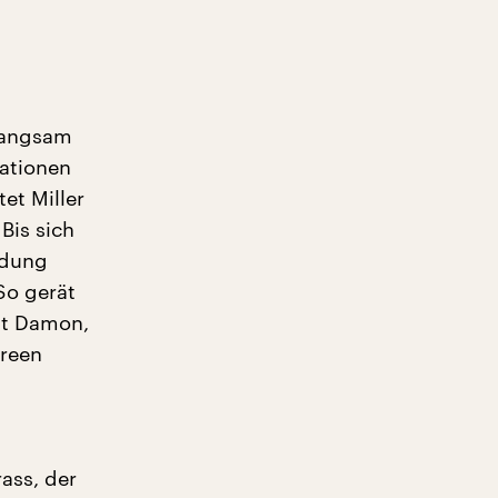
Langsam
mationen
et Miller
Bis sich
ldung
So gerät
tt Damon,
Green
ass, der