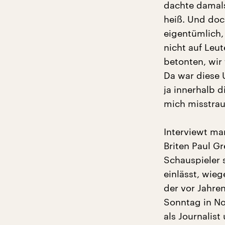
dachte damals
heiß. Und doc
eigentümlich,
nicht auf Leu
betonten, wir 
Da war diese 
ja innerhalb 
mich misstrau
Interviewt ma
Briten Paul G
Schauspieler 
einlässt, wie
der vor Jahre
Sonntag in No
als Journalis