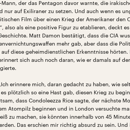
-Mann, der das Pentagon davor warnte, die irakisc
d nur auf Exiliraner zu setzen. Und auch wenn es u
kritischen Film über einen Krieg der Amerikaner den
, also als eine positive Figur zu etablieren, deckt es
Geschichte. Matt Damon bestätigt, dass die CIA wus
envernichtungswaffen mehr gab, aber dass die Polit
 auf diese geheimdienstlichen Erkenntnisse hörten.
erinnert sich auch noch daran, wie er damals auf de
gierte.
Ich erinnere mich, daran gedacht zu haben, wie sel
 es plötzlich so eine Hast gab, diesen Krieg zu beg
eltsam, dass Condoleezza Rice sagte, der nächste M
em Atompilz beginnen und in London versuchte man
iß zu machen, sie könnten innerhalb von 45 Minut
erden. Das erschien mir richtig absurd zu sein. Und 