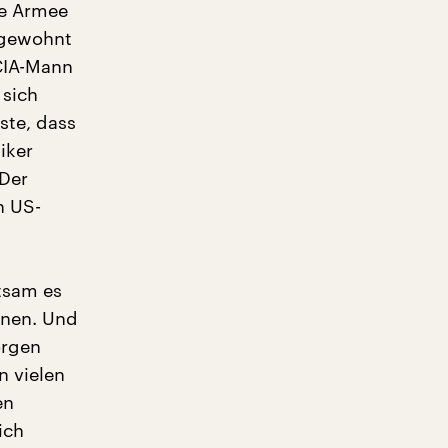
he Armee
ngewohnt
 CIA-Mann
 sich
ste, dass
iker
 Der
n US-
tsam es
innen. Und
orgen
 vielen
en
ich