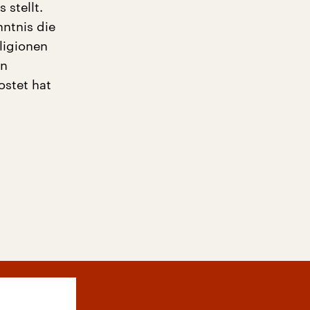
stellt.
nntnis die
ligionen
en
ostet hat