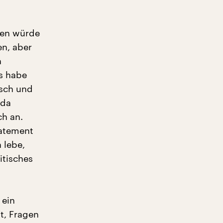
sten würde
en, aber
n
s habe
isch und
 da
ch an.
tatement
h lebe,
itisches
 ein
t, Fragen