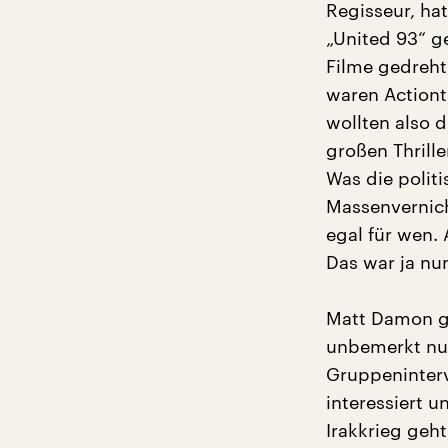
Regisseur, hat
„United 93“ g
Filme gedreht,
waren Actiont
wollten also 
großen Thrille
Was die politi
Massenvernich
egal für wen. 
Das war ja nun
Matt Damon ge
unbemerkt nu
Gruppeninterv
interessiert 
Irakkrieg geht