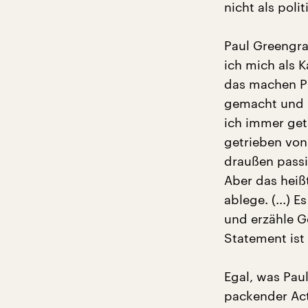
nicht als poli
Paul Greengras
ich mich als K
das machen Po
gemacht und F
ich immer geta
getrieben von
draußen passie
Aber das heiß
ablege. (...) E
und erzähle Ge
Statement ist
Egal, was Paul
packender Act