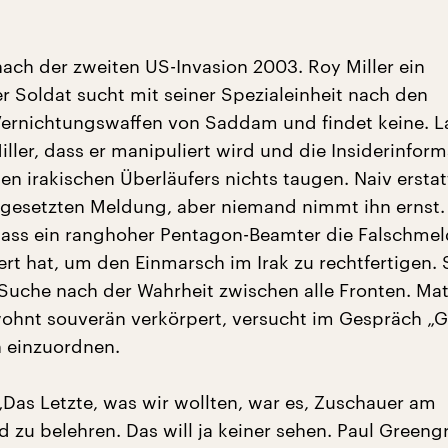
ach der zweiten US-Invasion 2003. Roy Miller ein
r Soldat sucht mit seiner Spezialeinheit nach den
Vernichtungswaffen von Saddam und findet keine. 
ller, dass er manipuliert wird und die Insiderinfor
n irakischen Überläufers nichts taugen. Naiv erstatt
rgesetzten Meldung, aber niemand nimmt ihn ernst. 
 dass ein ranghoher Pentagon-Beamter die Falschme
ert hat, um den Einmarsch im Irak zu rechtfertigen. 
r Suche nach der Wahrheit zwischen alle Fronten. Ma
wohnt souverän verkörpert, versucht im Gespräch „
h einzuordnen.
Das Letzte, was wir wollten, war es, Zuschauer am
zu belehren. Das will ja keiner sehen. Paul Greengr