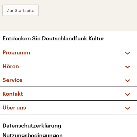
Zur Startseite
Entdecken Sie Deutschlandfunk Kultur
Programm
Vorschau und Rückschau
Hören
Sendungen und Podcasts
Livestream
Service
Musikliste
Frequenzen (UKW + DAB+)
FAQ
Kontakt
Kakadu – Das Kinderprogramm
Apps
Archiv
Hörerservice
Über uns
Newsletter
Social Media
Deutschlandradio
RSS
Datenschutzerklärung
Presse
Veranstaltungen
Nutzungsbedingungen