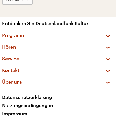
Entdecken Sie Deutschlandfunk Kultur
Programm
Vorschau und Rückschau
Hören
Sendungen und Podcasts
Livestream
Service
Musikliste
Frequenzen (UKW + DAB+)
FAQ
Kontakt
Kakadu – Das Kinderprogramm
Apps
Archiv
Hörerservice
Über uns
Newsletter
Social Media
Deutschlandradio
RSS
Datenschutzerklärung
Presse
Veranstaltungen
Nutzungsbedingungen
Karriere
Impressum