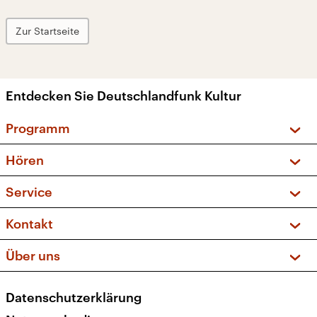
Zur Startseite
Entdecken Sie Deutschlandfunk Kultur
Programm
Vorschau und Rückschau
Hören
Sendungen und Podcasts
Livestream
Service
Musikliste
Frequenzen (UKW + DAB+)
FAQ
Kontakt
Kakadu – Das Kinderprogramm
Apps
Archiv
Hörerservice
Über uns
Newsletter
Social Media
Deutschlandradio
RSS
Datenschutzerklärung
Presse
Veranstaltungen