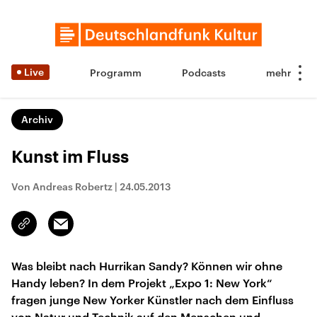
Live
Programm
Podcasts
Archiv
Kunst im Fluss
Von Andreas Robertz
|
24.05.2013
Email
Link
kopieren/teilen
Was bleibt nach Hurrikan Sandy? Können wir ohne
Handy leben? In dem Projekt „Expo 1: New York“
fragen junge New Yorker Künstler nach dem Einfluss
von Natur und Technik auf den Menschen und