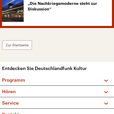
„Die Nachkriegsmoderne steht zur
Diskussion“
Zur Startseite
Entdecken Sie Deutschlandfunk Kultur
Programm
Vorschau und Rückschau
Hören
Sendungen und Podcasts
Livestream
Service
Musikliste
Frequenzen (UKW + DAB+)
FAQ
Kakadu – Das Kinderprogramm