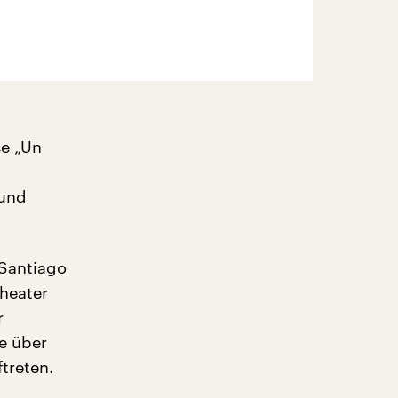
ce „Un
 und
 Santiago
Theater
r
e über
treten.