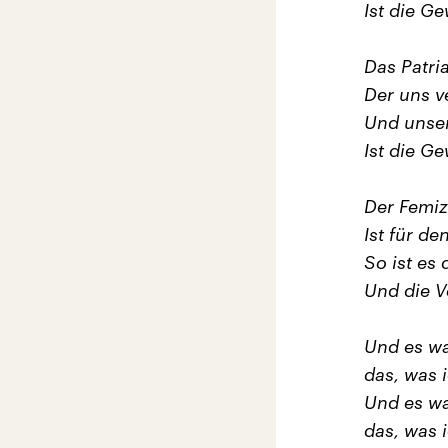
Ist die Ge
Das Patria
Der uns v
Und unser
Ist die Ge
Der Femiz
Ist für de
So ist es
Und die V
Und es wa
das, was 
Und es wa
das, was 