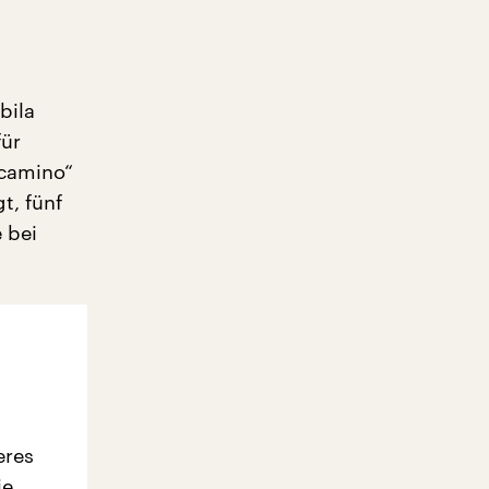
bila
für
 camino“
t, fünf
 bei
eres
ie