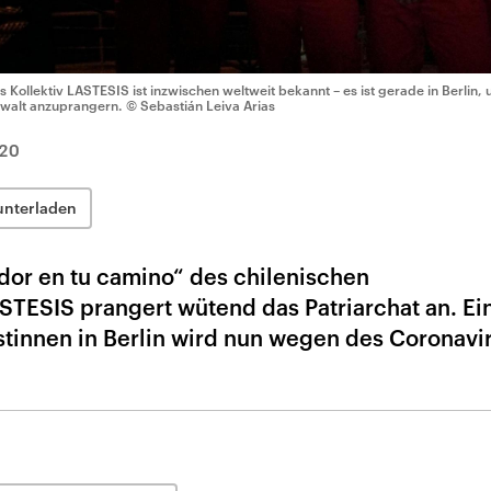
s Kollektiv LASTESIS ist inzwischen weltweit bekannt – es ist gerade in Berlin
walt anzuprangern.
© Sebastián Leiva Arias
20
unterladen
dor en tu camino“ des chilenischen
ASTESIS prangert wütend das Patriarchat an. Ei
stinnen in Berlin wird nun wegen des Coronavir