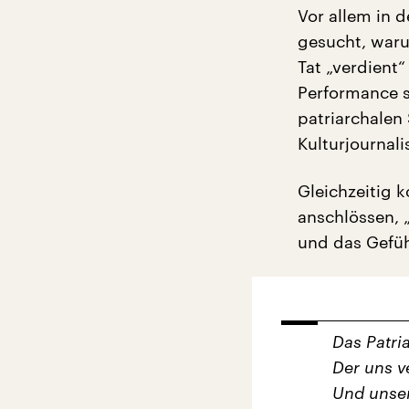
Vor allem in
gesucht, waru
Tat „verdient
Performance s
patriarchalen 
Kulturjournali
Gleichzeitig 
anschlössen, 
und das Gefüh
Das Patria
Der uns v
Und unser