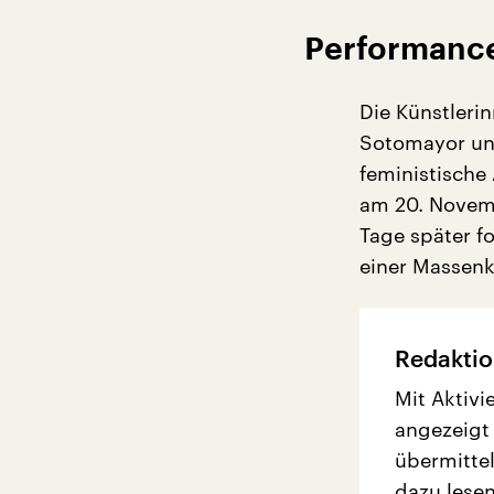
Performanc
Die Künstlerin
Sotomayor und
feministische
am 20. Novembe
Tage später fo
einer Massen
Redaktio
Mit Aktivi
angezeigt
übermittel
dazu lesen