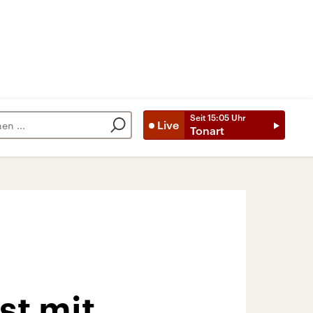
Seit
15:05
Uhr
Live
Tonart
st mit