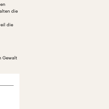
den
lten die
eil die
on Gewalt