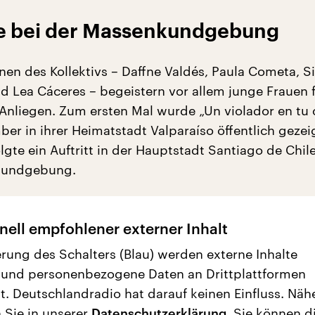
e bei der Massenkundgebung
nen des Kollektivs – Daffne Valdés, Paula Cometa, Si
 Lea Cáceres – begeistern vor allem junge Frauen 
 Anliegen. Zum ersten Mal wurde „Un violador en tu
r in ihrer Heimatstadt Valparaíso öffentlich gezeig
lgte ein Auftritt in der Hauptstadt Santiago de Chile
kundgebung.
nell empfohlener externer Inhalt
erung des Schalters (Blau) werden externe Inhalte
 und personenbezogene Daten an Drittplattformen
t. Deutschlandradio hat darauf keinen Einfluss. Näh
 Sie in unserer
Datenschutzerklärung
. Sie können d