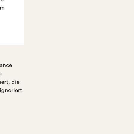
em
mance
e
ert, die
ignoriert