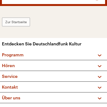
Zur Startseite
Entdecken Sie Deutschlandfunk Kultur
Programm
Vorschau und Rückschau
Hören
Sendungen und Podcasts
Livestream
Service
Musikliste
Frequenzen (UKW + DAB+)
FAQ
Kontakt
Kakadu – Das Kinderprogramm
Apps
Archiv
Hörerservice
Über uns
Newsletter
Social Media
Deutschlandradio