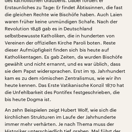
des katholischen Glaubens. Dabei fördert er
Erstaunliches zu Tage: Er findet Äbtissinnen, die fast
die gleichen Rechte wie Bischöfe haben. Auch Laien
waren früher keine unmündigen Schafe. Nach der
Revolution 1848 gab es in Deutschland
selbstbewusste Katholiken, die in hunderten von
Vereinen der offiziellen Kirche Paroli boten. Reste
dieser Aufmüpfigkeit finden sich bis heute auf
Katholikentagen. Es gab Zeiten, da wurden Bischöfe
gewählt und nicht ernannt, und es war üblich, dass
sie dem Papst widersprachen. Erst im 19. Jahrhundert
kam es zu dem römischen Zentralismus, wie wir ihn
heute kennen. Das Erste Vatikanische Konzil 1870 hat
die Unfehlbarkeit des Pontifex festgeschrieben, die
bis heute Dogma ist.
An zehn Beispielen zeigt Hubert Wolf, wie sich die
kirchlichen Strukturen im Laufe der Jahrhunderte
immer mehr verhärten. Je nach Thema muss der
Historiker unterschiedlich tief graben. Mal führt der