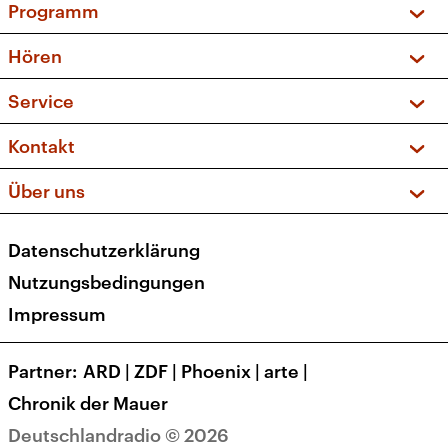
Programm
Vorschau und Rückschau
Hören
Sendungen und Podcasts
Livestream
Service
Musikliste
Frequenzen (UKW + DAB+)
FAQ
Kontakt
Kakadu – Das Kinderprogramm
Apps
Archiv
Hörerservice
Über uns
Newsletter
Social Media
Deutschlandradio
RSS
Datenschutzerklärung
Presse
Veranstaltungen
Nutzungsbedingungen
Karriere
Impressum
Transparenz
Korrekturen und Richtigstellungen
Partner
ARD
|
ZDF
|
Phoenix
|
arte
|
Barrierefreiheit
Chronik der Mauer
Deutschlandradio © 2026