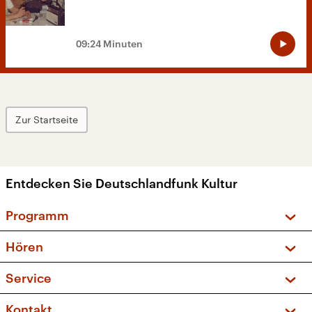
09:24 Minuten
Zur Startseite
Entdecken Sie Deutschlandfunk Kultur
Programm
Vorschau und Rückschau
Hören
Sendungen und Podcasts
Livestream
Service
Musikliste
Frequenzen (UKW + DAB+)
FAQ
Kontakt
Kakadu – Das Kinderprogramm