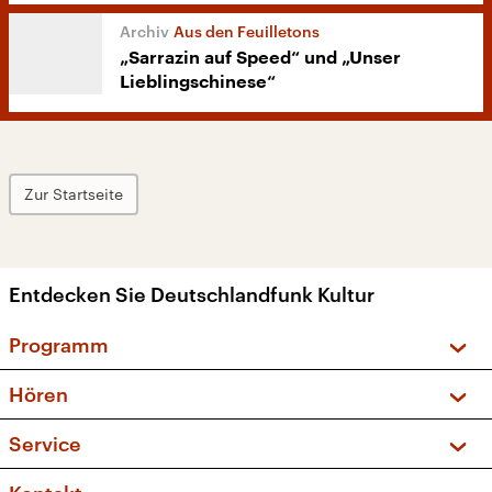
Aus den Feuilletons
„Sarrazin auf Speed“ und „Unser
Lieblingschinese“
Zur Startseite
Entdecken Sie Deutschlandfunk Kultur
Programm
Vorschau und Rückschau
Hören
Sendungen und Podcasts
Livestream
Service
Musikliste
Frequenzen (UKW + DAB+)
FAQ
Kakadu – Das Kinderprogramm